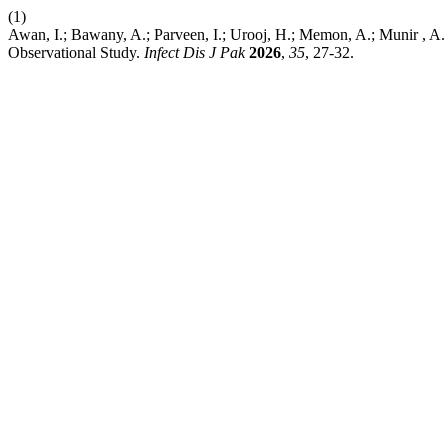
(1)
Awan, I.; Bawany, A.; Parveen, I.; Urooj, H.; Memon, A.; Munir , A.
Observational Study.
Infect Dis J Pak
2026
,
35
, 27-32.